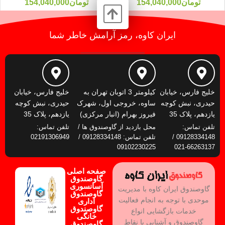
تومان
154,040,000
تومان
154,040,000
ایران کاوه، رمز آرامش خاطر شما
خلیج فارس، خیابان
کیلومتر 3 اتوبان تهران به
خلیج فارس، خیابان
حیدری، نبش کوچه
ساوه، خروجی اول، شهرک
حیدری، نبش کوچه
یازدهم، پلاک 35
فیروز بهرام (انبار مرکزی)
یازدهم، پلاک 35
تلفن تماس:
محل بازدید از گاوصندوق ها /
تلفن تماس:
09128334148 /
تلفن تماس: 09128334148 /
02191306949
09102230225
66263137-021
صفحه اصلی
گاوصندوق
آسانسوری
گاوصندوق ایران کاوه با مدیریت
گاوصندوق
موحدی با توجه به انجام فعالیت
اداری
گاوصندوق
خدمات بازگشایی انواع
خانگی
گاوصندوق و آشنایی با نقاط
گاوصندوق