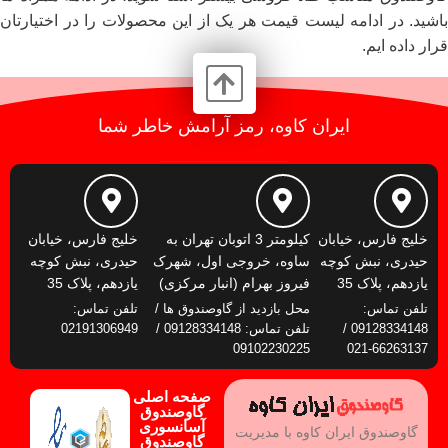
باشید. در ادامه لیست قیمت هر یک از این محصولات را در اختیارتان
قرار داده ایم.
ایران کاوه، رمز آرامش خاطر شما
خلیج فارس، خیابان
کیلومتر 3 اتوبان تهران به
خلیج فارس، خیابان
حیدری، نبش کوچه
ساوه، خروجی اول، شهرک
حیدری، نبش کوچه
یازدهم، پلاک 35
فیروز بهرام (انبار مرکزی)
یازدهم، پلاک 35
تلفن تماس:
محل بازدید از گاوصندوق ها /
تلفن تماس:
09128334148 /
تلفن تماس: 09128334148 /
02191306949
09102230225
66263137-021
صفحه اصلی
گاوصندوق
آسانسوری
گاوصندوق ایران کاوه با مدیریت
گاوصندوق