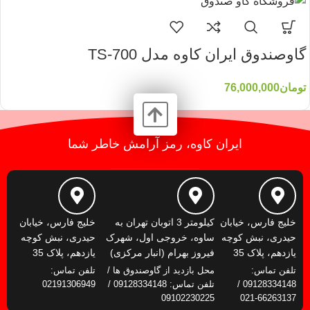
گاوصندوق ایران کاوه مدل TS-700
تومان
76,000,000
ایران کاوه، رمز آرامش خاطر شما
خلیج فارس، خیابان
کیلومتر 3 اتوبان تهران به
خلیج فارس، خیابان
حیدری، نبش کوچه
ساوه، خروجی اول، شهرک
حیدری، نبش کوچه
یازدهم، پلاک 35
فیروز بهرام (انبار مرکزی)
یازدهم، پلاک 35
تلفن تماس:
محل بازدید از گاوصندوق ها /
تلفن تماس:
09128334148 /
تلفن تماس: 09128334148 /
02191306949
09102230225
66263137-021