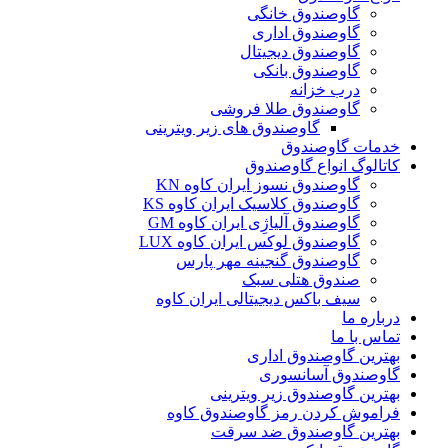
گاوصندوق خانگی
گاوصندوق اداری
گاوصندوق دیجیتال
گاوصندوق بانکی
درب خزانه
گاوصندوق طلا فروشی
گاوصندوق های زیر ویترینی
خدمات گاوصندوق
کاتالوگ انواع گاوصندوق
گاوصندوق نسوز ایران کاوه KN
گاوصندوق کلاسیک ایران کاوه KS
گاوصندوق آلیاژِی ایران کاوه GM
گاوصندوق لوکس ایران کاوه LUX
گاوصندوق گنجینه مهر پارس
صندوق هتلی سبک
سیف باکس دیجیتالی ایران کاوه
درباره ما
تماس با ما
بهترین گاوصندوق اداری
گاوصندوق آسانسوری
بهترین گاوصندوق زیر ویترینی
فراموش کردن رمز گاوصندوق کاوه
بهترین گاوصندوق ضد سرقت