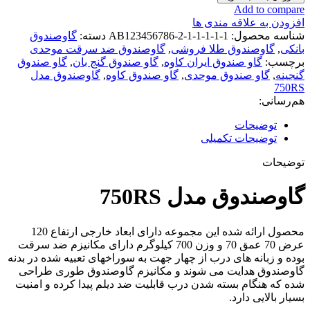
Add to compare
افزودن به علاقه مندی ها
شناسه محصول:
AB123456786-2-1-1-1-1-1
دسته:
گاوصندوق
بانکی
,
گاوصندوق طلا فروشی
,
گاوصندوق ضد سرقت موحدی
برچسب:
گاو صندوق ایران کاوه
,
گاو صندوق گنج بان
,
گاو صندوق
گنجینه
,
گاو صندوق موحدی
,
گاو صندوق کاوه
,
گاوصندوق مدل
750RS
هم‌رسانی:
توضیحات
توضیحات تکمیلی
توضیحات
گاوصندوق مدل 750RS
محصول ارائه شده این مجموعه دارای ابعاد خارجی ارتفاع 120
عرض 70 عمق 70 و وزن 700 کیلوگرم دارای مکانیزم ضد سرقت
بوده و زبانه های درب از چهار جهت به سوراخهای تعبیه شده در بدنه
گاوصندوق هدایت می شوند و مکانیزم گاوصندوق طوری طراحی
شده که هنگام بسته شدن درب قابلیت ضد دیلم پیدا کرده و امنیت
بسیار بالایی دارد.