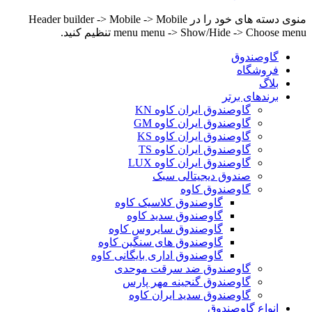
منوی دسته های خود را در Header builder -> Mobile -> Mobile
menu menu -> Show/Hide -> Choose menu تنظیم کنید.
گاوصندوق
فروشگاه
بلاگ
برندهای برتر
گاوصندوق ایران کاوه KN
گاوصندوق ایران کاوه GM
گاوصندوق ایران کاوه KS
گاوصندوق ایران کاوه TS
گاوصندوق ایران کاوه LUX
صندوق دیجیتالی سبک
گاوصندوق کاوه
گاوصندوق کلاسیک کاوه
گاوصندوق سدید کاوه
گاوصندوق سایروس کاوه
گاوصندوق های سنگین کاوه
گاوصندوق اداری بایگانی کاوه
گاوصندوق ضد سرقت موحدی
گاوصندوق گنجینه مهر پارس
گاوصندوق سدید ایران کاوه
انواع گاوصندوق