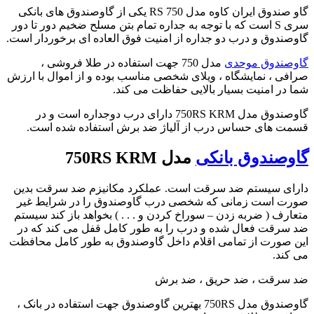
گاو صندوق ایران کاوه مدل 750 RS یکی از گاوصندوق های بانکی
سری S است که با توجه به جداره تمام بتن مسلح ضخیم دور تا دور
گاوصندوق و درب دو جداره از امنیت فوق العاده ای برخوردار است.
گاوصندوق موحدی
مدل 750 جهت استفاده در طلا فروشی ،
صرافی ، نمایشگاه ، ویلای شخصی مناسب بوده و از اموال با ارزش
شما در امنیت بسیار بالایی حفاظت می کند.
گاوصندوق مدل 750RS KRM دارای درب دوجداره است و در
قسمت های حساس درب از آلیاژ ضد برش استفاده شده است.
گاوصندوق بانکی
مدل 750RS KRM
دارای سیستم ضد سرقت است. عملکرد مکانیزم ضد سرقت بدین
صورت است زمانی که شخصی درب گاوصندوق را در شرایط غیر
متعارف ( ضربه زدن – سوراخ کردن و . . . ) بخواهد باز کند سیستم
ضد سرقت فعال شده و درب را به طور کامل قفل می کند که در
این صورت از تمامی اقلام داخل گاوصندوق به طور کامل محافظت
می کند.
ضد سرقت ، ضد حریق ، ضد برش
گاوصندوق مدل 750RS بهترین گاوصندوق جهت استفاده در بانک ،