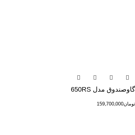
گاوصندوق مدل 650RS
تومان
159,700,000