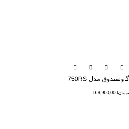
گاوصندوق مدل 750RS
تومان
168,900,000