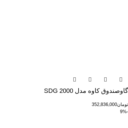
گاوصندوق کاوه مدل 2000 SDG
تومان
352,836,000
-9%