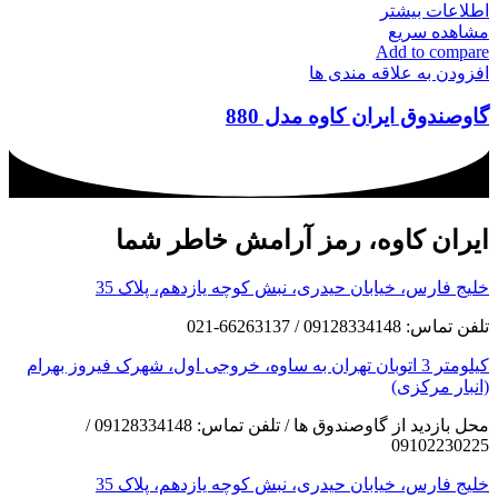
اطلاعات بیشتر
مشاهده سریع
Add to compare
افزودن به علاقه مندی ها
گاوصندوق ایران کاوه مدل 880
ایران کاوه، رمز آرامش خاطر شما
خلیج فارس، خیابان حیدری، نبش کوچه یازدهم، پلاک 35
تلفن تماس: 09128334148 / 66263137-021
کیلومتر 3 اتوبان تهران به ساوه، خروجی اول، شهرک فیروز بهرام
(انبار مرکزی)
محل بازدید از گاوصندوق ها / تلفن تماس: 09128334148 /
09102230225
خلیج فارس، خیابان حیدری، نبش کوچه یازدهم، پلاک 35