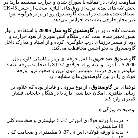
مقاومت زیادی در مقابله با سوراخ شدن و حرارت مستقیم دارد؛ در
بخش لایه های بعدی درب از ورق های آلیاژی سخت از جنس CK-45
استفاده شده هست در امنیت گاوصندوق رو در برابر هرگونه نفوذ
غیر مجاز خارجی به شدت افزایش می‌دهد.
قسمت کلاف دور در
گاوصندوق کاوه مدل 2000S
با استفاده از نوار
نسوز تجهیز شده است که در هنگام آتش سوزی از نفوذ حرارت و
دود از مسیر درزهای درب جلوگیری کرده و از اسناد و مدارک داخل
گاوصندوق به نحو احسن محافظت می‌کند.
گاو صندوق ضد حریق
با قفل حرفه ای رمز مکانیکی کاوه مدل
2000 S ، با درب و بدنه ورقه فولادی ST 37 با ضخامت ورقه بدنه 3
میلیمتر و ورق درب 5 میلیمتر، قوی ترین و ضخیم ترین ورقه
فولادی را در بین گاوصندوق های مشابه دارد.
لولاهای این
گاوصندوق
، از نوع بیرونی و قابدار بوده که علاوه بر
زیبایی ظاهری، امکان جدا شدن دارد تا در هنگام جابجایی فشار
کمتری وارد کند.
توضیحات ویژگی ها
درب با ورقه فولادی اس تی 37، 5 میلیمتری و ضخامت کلی
18 سانتیمتری
بدنه با ورقه فولادی اس تی 37، 3 میلیمتری و ضخامت کلی
10 سانتیمتری