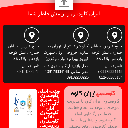
ایران کاوه، رمز آرامش خاطر شما
خلیج فارس، خیابان
کیلومتر 3 اتوبان تهران به
خلیج فارس، خیابان
حیدری، نبش کوچه
ساوه، خروجی اول، شهرک
حیدری، نبش کوچه
یازدهم، پلاک 35
فیروز بهرام (انبار مرکزی)
یازدهم، پلاک 35
تلفن تماس:
محل بازدید از گاوصندوق ها /
تلفن تماس:
09128334148 /
تلفن تماس: 09128334148 /
02191306949
09102230225
66263137-021
صفحه اصلی
گاوصندوق
آسانسوری
گاوصندوق ایران کاوه با مدیریت
گاوصندوق
موحدی با توجه به انجام فعالیت
اداری
گاوصندوق
خدمات بازگشایی انواع
خانگی
گاوصندوق و آشنایی با نقاط
گاوصندوق
زیرویترینی
ضعف گاوصندوق های مختلف