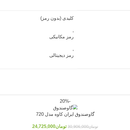
کلیدی (بدون رمز)
,
رمز مکانیکی
,
رمز دیجیتالی
-20%
گاوصندوق ایران کاوه مدل 720
تومان
24,725,000
تومان
30,906,000