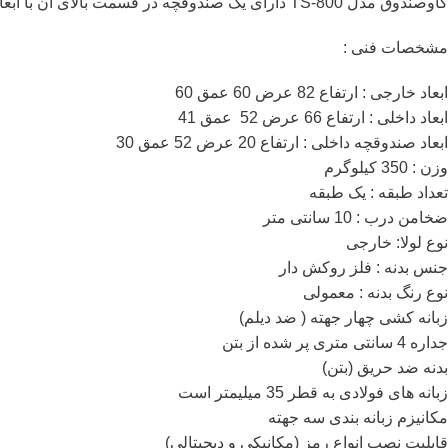
گاوصندوق مدل TS-800 دارای یک صندوقچه در قسمت بالای آن با ابعاد ارتفاع 20 عرض 52 عمق 30 است که قفل کلیدی بر روی آن نصب شده است و جهت نگهداری اشیاء کوچکتر مناسب است.
مشخصات فنی :
ابعاد خارجی : ارتفاع 82 عرض 60 عمق 60
ابعاد داخلی : ارتفاع 66 عرض 52 عمق 41
ابعاد صندوقچه داخلی : ارتفاع 20 عرض 52 عمق 30
وزن : 350 کیلوگرم
تعداد طبقه : یک طبقه
ضخامن درب : 10 سانتی متر
نوع لولا: خارجی
جنس بدنه : فلز روکش دار
نوع رنگ بدنه : معمولی
زبانه کشی چهار جهته ( ضد دیلم)
جداره 4 سانتی متری پر شده از بتن
بدنه ضد حریق (بتن)
زبانه های فولادی به قطر 35 میلیمتر است
مکانیزم زبانه بندی سه جهته
قابلیت نصب انواع رمز (مکانیکی و دیجیتالی)