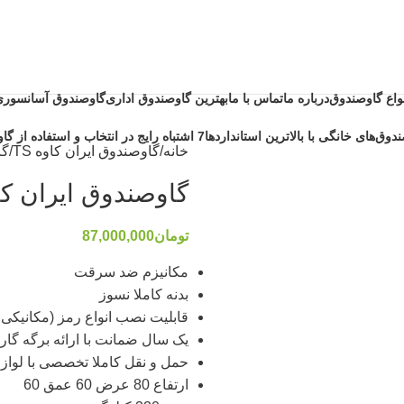
نواع گاوصندوق
درباره ما
تماس با ما
بهترین گاوصندوق اداری
گاوصندوق آسانسوری
دوق‌های خانگی با بالاترین استانداردها
7 اشتباه رایج در انتخاب و استفاده از گاوصندوق خانگی ضد حریق
خانه
گاوصندوق ایران کاوه TS
گا
گاوصندوق ایران کاوه مد
تومان
87,000,000
مکانیزم ضد سرقت
بدنه کاملا نسوز
قابلیت نصب انواع رمز (مکانیکی و
یک سال ضمانت با ارائه برگه گارا
حمل و نقل کاملا تخصصی با لواز
ارتفاع 80 عرض 60 عمق 60