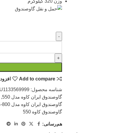
وزن 320 کیلوگرم
Add to compare
افزودن
شناسه محصول:
U1133569999
گاوصندوق ایران کاوه مدل 550
,
گاوصندوق ایران کاوه مدل TS-800
گاوصندوق کاوه 550
هم‌رسانی: