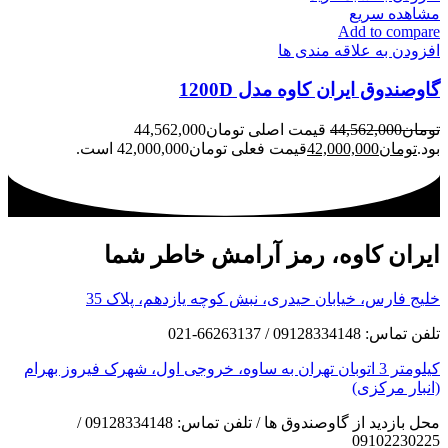
مشاهده سریع
Add to compare
افزودن به علاقه مندی ها
گاوصندوق ایران کاوه مدل 1200D
تومان
44,562,000
قیمت اصلی تومان44,562,000
بود.
تومان
42,000,000
قیمت فعلی تومان42,000,000 است.
ایران کاوه، رمز آرامش خاطر شما
خلیج فارس، خیابان حیدری، نبش کوچه یازدهم، پلاک 35
تلفن تماس: 09128334148 / 66263137-021
کیلومتر 3 اتوبان تهران به ساوه، خروجی اول، شهرک فیروز بهرام
(انبار مرکزی)
محل بازدید از گاوصندوق ها / تلفن تماس: 09128334148 /
09102230225