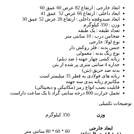
ابعاد خارجی : ارتفاع 82 عرض 60 عمق 60
ابعاد داخلی : ارتفاع 66 عرض 52 عمق 41
ابعاد صندوقچه داخلی : ارتفاع 20 عرض 52 عمق 30
وزن : 350 کیلوگرم
تعداد طبقه : یک طبقه
ضخامن درب : 10 سانتی متر
نوع لولا: خارجی
جنس بدنه : فلز روکش دار
نوع رنگ بدنه : معمولی
زبانه کشی چهار جهته ( ضد دیلم)
جداره 4 سانتی متری پر شده از بتن
بدنه ضد حریق (بتن)
زبانه های فولادی به قطر 35 میلیمتر است
مکانیزم زبانه بندی سه جهته
قابلیت نصب انواع رمز (مکانیکی و دیجیتالی)
تحمل حرارت 800 درجه سانتی گراد تا یک ساعت داراست
توضیحات تکمیلی
وزن
350 کیلوگرم
ابعاد خارجی
60 * 60 * 80 سانتی متر
(عمق*عرض*ارتفاع)