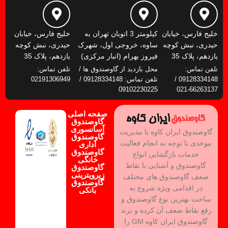
خلیج فارس، خیابان
کیلومتر 3 اتوبان تهران به
خلیج فارس، خیابان
حیدری، نبش کوچه
ساوه، خروجی اول، شهرک
حیدری، نبش کوچه
یازدهم، پلاک 35
فیروز بهرام (انبار مرکزی)
یازدهم، پلاک 35
تلفن تماس:
محل بازدید از گاوصندوق ها /
تلفن تماس:
09128334148 /
تلفن تماس: 09128334148 /
02191306949
09102230225
66263137-021
صفحه اصلی
گاوصندوق
آسانسوری
گاوصندوق ایران کاوه با مدیریت
گاوصندوق
موحدی با توجه به انجام فعالیت
اداری
گاوصندوق
خدمات بازگشایی انواع
خانگی
گاوصندوق و آشنایی با نقاط
گاوصندوق
زیرویترینی
ضعف گاوصندوق های مختلف
گاوصندوق
در اقدامی ویژه شروع به
بانکی
ساخت بهترین نوع گاوصندوق و
رفع نقاط ضعف آن کرده و برند
گاوصندوق ایران کاوه GM را