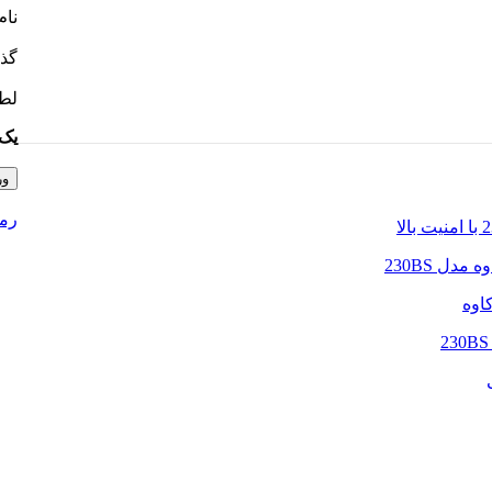
نام
گذ
لطف
یک +
ور
رمز