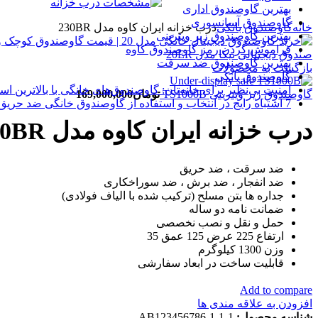
بهترین گاوصندوق اداری
گاوصندوق آسانسوری
خانه
گاوصندوق بانکی
درب خزانه ایران کاوه مدل 230BR
بهترین گاوصندوق زیر ویترینی
فراموش کردن رمز گاوصندوق کاوه
صندوق دیجیتالی نیکا مدل 20ER
بهترین گاوصندوق ضد سرقت
بازگشت به محصولات
گاوصندوق بانکی
امنیت بی‌نظیر برای خانه‌تان: گاوصندوق‌های خانگی با بالاترین است
گاوصندوق زیر ویترینی TS1000B
تومان
169,000,000
7 اشتباه رایج در انتخاب و استفاده از گاوصندوق خانگی ضد حریق
درب خزانه ایران کاوه مدل 230BR
ضد سرقت ، ضد حریق
ضد انفجار ، ضد برش ، ضد سوراخکاری
جداره ها بتن مسلح (ترکیب شده با الیاف فولادی)
ضمانت نامه دو ساله
حمل و نقل و نصب نخصصی
ارتفاع 225 عرض 125 عمق 35
وزن 1300 کیلوگرم
قابلیت ساخت در ابعاد سفارشی
Add to compare
افزودن به علاقه مندی ها
شناسه محصول:
AB123456786-1-1-1