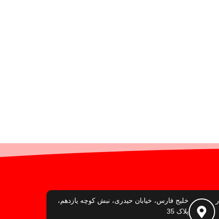
ر
خلیج فارس، خیابان حیدری، نبش کوچه یازدهم،
پلاک 35