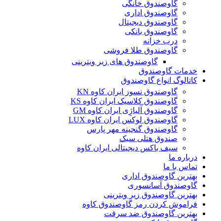
گاوصندوق خانگی
گاوصندوق اداری
گاوصندوق دیجیتال
گاوصندوق بانکی
درب خزانه
گاوصندوق طلا فروشی
گاوصندوق های زیر ویترینی
خدمات گاوصندوق
کاتالوگ انواع گاوصندوق
گاوصندوق نسوز ایران کاوه KN
گاوصندوق کلاسیک ایران کاوه KS
گاوصندوق آلیاژِی ایران کاوه GM
گاوصندوق لوکس ایران کاوه LUX
گاوصندوق گنجینه مهر پارس
صندوق هتلی سبک
سیف باکس دیجیتالی ایران کاوه
درباره ما
تماس با ما
بهترین گاوصندوق اداری
گاوصندوق آسانسوری
بهترین گاوصندوق زیر ویترینی
فراموش کردن رمز گاوصندوق کاوه
بهترین گاوصندوق ضد سرقت