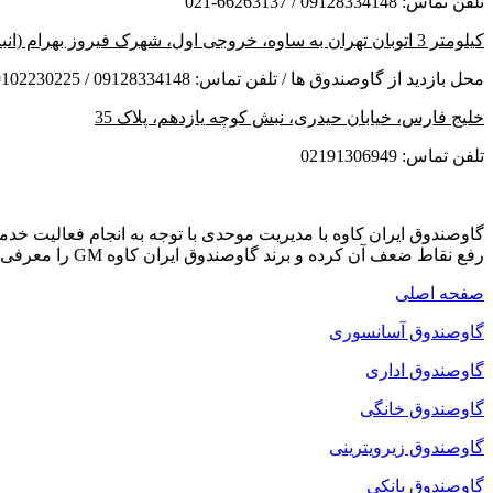
تلفن تماس: 09128334148 / 66263137-021
کیلومتر 3 اتوبان تهران به ساوه، خروجی اول، شهرک فیروز بهرام (انبار مرکزی)
محل بازدید از گاوصندوق ها / تلفن تماس: 09128334148 / 09102230225
خلیج فارس، خیابان حیدری، نبش کوچه یازدهم، پلاک 35
تلفن تماس: 02191306949
گاوصندوق ایران کاوه با مدیریت موحدی با توجه به انجام فعالیت خ
رفع نقاط ضعف آن کرده و برند گاوصندوق ایران کاوه GM را معرفی می کند که دارای بهترین کیفیت و مکانیزم امنیتی است.
صفحه اصلی
گاوصندوق آسانسوری
گاوصندوق اداری
گاوصندوق خانگی
گاوصندوق زیرویترینی
گاوصندوق بانکی