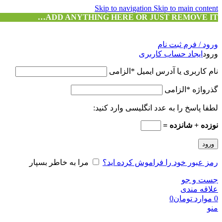
Skip to navigation
Skip to main content
ADD ANYTHING HERE OR JUST REMOVE IT…
ورود / فرم ثبت نام
ورود
ایجاد حساب کاربری
نام کاربری یا آدرس ایمیل
*
الزامی
گذرواژه
*
الزامی
لطفا پاسخ را به عدد انگلیسی وارد کنید:
نوزده + شانزده =
ورود
رمز عبور خود را فراموش کرده اید؟
مرا به خاطر بسپار
جست و جو
علاقه مندی
0
موارد
تومان
0
منو