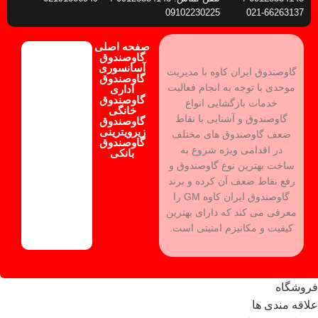
09102230225
66263137-021
صفحه اصلی
گاوصندوق
آسانسوری
گاوصندوق ایران کاوه با مدیریت
گاوصندوق
موحدی با توجه به انجام فعالیت
اداری
گاوصندوق
خدمات بازگشایی انواع
خانگی
گاوصندوق و آشنایی با نقاط
گاوصندوق
زیرویترینی
ضعف گاوصندوق های مختلف
گاوصندوق
در اقدامی ویژه شروع به
بانکی
ساخت بهترین نوع گاوصندوق و
رفع نقاط ضعف آن کرده و برند
گاوصندوق ایران کاوه GM را
معرفی می کند که دارای بهترین
کیفیت و مکانیزم امنیتی است.
فروشگاه
علاقه مندی ها