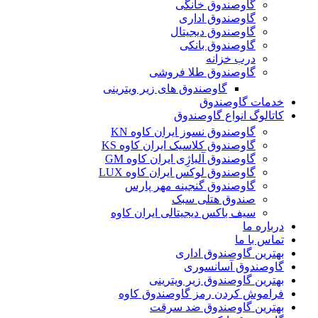
گاوصندوق خانگی
گاوصندوق اداری
گاوصندوق دیجیتال
گاوصندوق بانکی
درب خزانه
گاوصندوق طلا فروشی
گاوصندوق های زیر ویترینی
خدمات گاوصندوق
کاتالوگ انواع گاوصندوق
گاوصندوق نسوز ایران کاوه KN
گاوصندوق کلاسیک ایران کاوه KS
گاوصندوق آلیاژِی ایران کاوه GM
گاوصندوق لوکس ایران کاوه LUX
گاوصندوق گنجینه مهر پارس
صندوق هتلی سبک
سیف باکس دیجیتالی ایران کاوه
درباره ما
تماس با ما
بهترین گاوصندوق اداری
گاوصندوق آسانسوری
بهترین گاوصندوق زیر ویترینی
فراموش کردن رمز گاوصندوق کاوه
بهترین گاوصندوق ضد سرقت