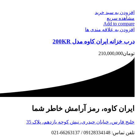
افزودن به سبد خرید
مشاهده سریع
Add to compare
افزودن به علاقه مندی ها
درب خزانه ایران کاوه مدل 200KR
تومان
210,000,000
ایران کاوه، رمز آرامش خاطر شما
خلیج فارس، خیابان حیدری، نبش کوچه یازدهم، پلاک 35
تلفن تماس: 09128334148 / 66263137-021