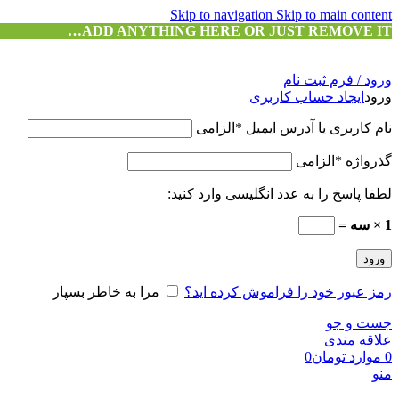
Skip to navigation
Skip to main content
ADD ANYTHING HERE OR JUST REMOVE IT…
ورود / فرم ثبت نام
ورود
ایجاد حساب کاربری
نام کاربری یا آدرس ایمیل
*
الزامی
گذرواژه
*
الزامی
لطفا پاسخ را به عدد انگلیسی وارد کنید:
1 × سه =
ورود
رمز عبور خود را فراموش کرده اید؟
مرا به خاطر بسپار
جست و جو
علاقه مندی
0
موارد
تومان
0
منو