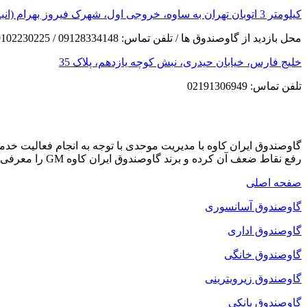
کیلومتر 3 اتوبان تهران به ساوه، خروجی اول، شهرک فیروز بهرام (انبار مرکزی)
محل بازدید از گاوصندوق ها / تلفن تماس: 09128334148 / 09102230225
خلیج فارس، خیابان حیدری، نبش کوچه یازدهم، پلاک 35
تلفن تماس: 02191306949
گاوصندوق ایران کاوه با مدیریت موحدی با توجه به انجام فعالیت خ
رفع نقاط ضعف آن کرده و برند گاوصندوق ایران کاوه GM را معرفی می کند که دارای بهترین کیفیت و مکانیزم امنیتی است.
صفحه اصلی
گاوصندوق آسانسوری
گاوصندوق اداری
گاوصندوق خانگی
گاوصندوق زیرویترینی
گاوصندوق بانکی