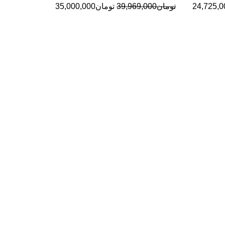
24,725,0
تومان
39,969,000
تومان
35,000,000