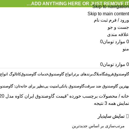
ADD ANYTHING HERE OR JUST REMOVE IT…
Skip to navigation
Skip to main content
ورود / فرم ثبت نام
جست و جو
علاقه مندی
0
موارد
تومان
0
منو
0
موارد
تومان
0
گاوصندوق
فروشگاه
بلاگ
برندهای برتر
انواع گاوصندوق
خدمات گاوصندوق
کاتالوگ انواع
بهترین گاوصندوق ضد سرقت
گاوصندوق بانکی
امنیت بی‌نظیر برای خانه‌تان: گاوصندوق
خانه
محصولات برچسب خورده “قیمت گاوصندوق ایران کاوه مدل 720”
نمایش همه 3 نتیجه
نمایش سایدبار