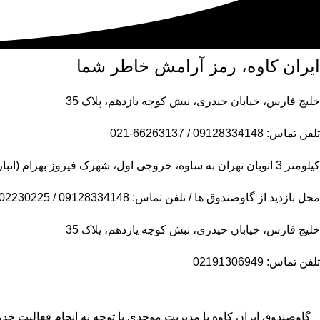
ایران کاوه، رمز آرامش خاطر شما
خلیج فارس، خیابان حیدری، نبش کوچه یازدهم، پلاک 35
تلفن تماس: 09128334148 / 66263137-021
کیلومتر 3 اتوبان تهران به ساوه، خروجی اول، شهرک فیروز بهرام (انبار مرکزی)
محل بازدید از گاوصندوق ها / تلفن تماس: 09128334148 / 09102230225
خلیج فارس، خیابان حیدری، نبش کوچه یازدهم، پلاک 35
تلفن تماس: 02191306949
گاوصندوق ایران کاوه با مدیریت موحدی با توجه به انجام فعالیت 