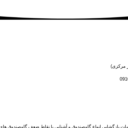
خدمات بازگشایی انواع گاوصندوق و آشنایی با نقاط ضعف گاوصندوق ها