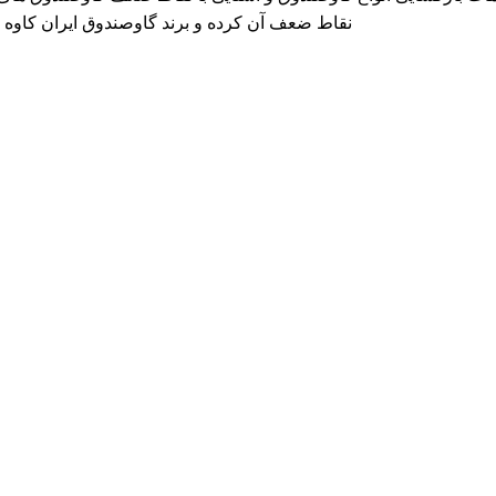
نقاط ضعف آن کرده و برند گاوصندوق ایران کاوه GM را معرفی می کند که دارای بهترین کیفیت و مکانیزم امنیتی است.