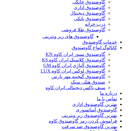
گاوصندوق خانگی
گاوصندوق اداری
گاوصندوق دیجیتال
گاوصندوق بانکی
درب خزانه
گاوصندوق طلا فروشی
گاوصندوق های زیر ویترینی
خدمات گاوصندوق
کاتالوگ انواع گاوصندوق
گاوصندوق نسوز ایران کاوه KN
گاوصندوق کلاسیک ایران کاوه KS
گاوصندوق آلیاژِی ایران کاوه GM
گاوصندوق لوکس ایران کاوه LUX
گاوصندوق گنجینه مهر پارس
صندوق هتلی سبک
سیف باکس دیجیتالی ایران کاوه
درباره ما
تماس با ما
بهترین گاوصندوق اداری
گاوصندوق آسانسوری
بهترین گاوصندوق زیر ویترینی
فراموش کردن رمز گاوصندوق کاوه
بهترین گاوصندوق ضد سرقت