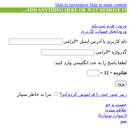
Skip to navigation
Skip to main content
ADD ANYTHING HERE OR JUST REMOVE IT…
ورود / فرم ثبت نام
ورود
ایجاد حساب کاربری
نام کاربری یا آدرس ایمیل
*
الزامی
گذرواژه
*
الزامی
لطفا پاسخ را به عدد انگلیسی وارد کنید:
شانزده + 12 =
ورود
رمز عبور خود را فراموش کرده اید؟
مرا به خاطر بسپار
جست و جو
علاقه مندی
0
موارد
تومان
0
منو