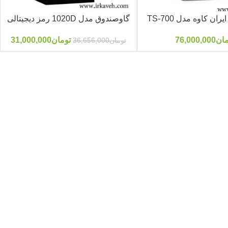
ان کاوه مدل TS-700
گاوصندوق مدل 1020D رمز دیجیتالی
مان
76,000,000
تومان
31,000,000
تومان
36,656,000