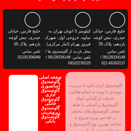
خلیج فارس، خیابان
کیلومتر 3 اتوبان تهران به
خلیج فارس، خیابان
حیدری، نبش کوچه
ساوه، خروجی اول، شهرک
حیدری، نبش کوچه
یازدهم، پلاک 35
فیروز بهرام (انبار مرکزی)
یازدهم، پلاک 35
تلفن تماس:
محل بازدید از گاوصندوق ها /
تلفن تماس:
09128334148 /
تلفن تماس: 09128334148 /
02191306949
09102230225
66263137-021
صفحه اصلی
گاوصندوق
گاوصندوق ایران کاوه با مدیریت
آسانسوری
گاوصندوق
موحدی با توجه به انجام فعالیت
اداری
خدمات بازگشایی انواع
گاوصندوق
خانگی
گاوصندوق و آشنایی با نقاط
گاوصندوق
ضعف گاوصندوق های مختلف
زیرویترینی
گاوصندوق
در اقدامی ویژه شروع به
بانکی
ساخت بهترین نوع گاوصندوق و
رفع نقاط ضعف آن کرده و برند