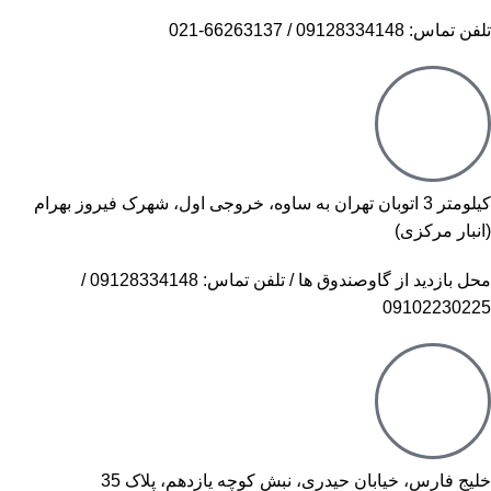
تلفن تماس: 09128334148 / 66263137-021
کیلومتر 3 اتوبان تهران به ساوه، خروجی اول، شهرک فیروز بهرام
(انبار مرکزی)
محل بازدید از گاوصندوق ها / تلفن تماس: 09128334148 /
09102230225
خلیج فارس، خیابان حیدری، نبش کوچه یازدهم، پلاک 35