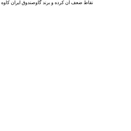
نقاط ضعف آن کرده و برند گاوصندوق ایران کاوه GM را معرفی می کند که دارای بهترین کیفیت و مکانیزم امنیتی است.