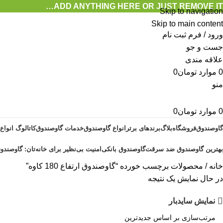
ADD ANYTHING HERE OR JUST REMOVE IT…
Skip to navigation
Skip to main content
ورود / فرم ثبت نام
جست و جو
علاقه مندی
0
موارد
تومان
0
منو
0
موارد
تومان
0
گاوصندوق
فروشگاه
بلاگ
برندهای برتر
انواع گاوصندوق
خدمات گاوصندوق
کاتالوگ انواع
بهترین گاوصندوق ضد سرقت
گاوصندوق بانکی
امنیت بی‌نظیر برای خانه‌تان: گاوصندوق
خانه
محصولات برچسب خورده “گاوصندوق ارتفاع 180 کاوه”
در حال نمایش یک نتیجه
نمایش سایدبار