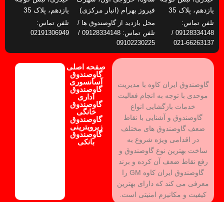
یازدهم، پلاک 35
فیروز بهرام (انبار مرکزی)
یازدهم، پلاک 35
تلفن تماس:
محل بازدید از گاوصندوق ها /
تلفن تماس:
09128334148 /
تلفن تماس: 09128334148 /
02191306949
09102230225
66263137-021
صفحه اصلی
گاوصندوق
آسانسوری
گاوصندوق ایران کاوه با مدیریت
گاوصندوق
موحدی با توجه به انجام فعالیت
اداری
گاوصندوق
خدمات بازگشایی انواع
خانگی
گاوصندوق و آشنایی با نقاط
گاوصندوق
زیرویترینی
ضعف گاوصندوق های مختلف
گاوصندوق
در اقدامی ویژه شروع به
بانکی
ساخت بهترین نوع گاوصندوق و
رفع نقاط ضعف آن کرده و برند
گاوصندوق ایران کاوه GM را
معرفی می کند که دارای بهترین
کیفیت و مکانیزم امنیتی است.