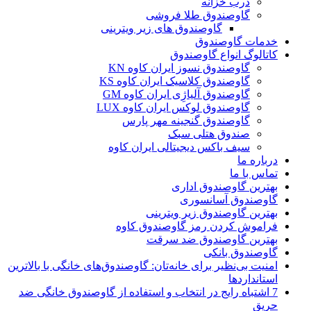
درب خزانه
گاوصندوق طلا فروشی
گاوصندوق های زیر ویترینی
خدمات گاوصندوق
کاتالوگ انواع گاوصندوق
گاوصندوق نسوز ایران کاوه KN
گاوصندوق کلاسیک ایران کاوه KS
گاوصندوق آلیاژِی ایران کاوه GM
گاوصندوق لوکس ایران کاوه LUX
گاوصندوق گنجینه مهر پارس
صندوق هتلی سبک
سیف باکس دیجیتالی ایران کاوه
درباره ما
تماس با ما
بهترین گاوصندوق اداری
گاوصندوق آسانسوری
بهترین گاوصندوق زیر ویترینی
فراموش کردن رمز گاوصندوق کاوه
بهترین گاوصندوق ضد سرقت
گاوصندوق بانکی
امنیت بی‌نظیر برای خانه‌تان: گاوصندوق‌های خانگی با بالاترین
استانداردها
7 اشتباه رایج در انتخاب و استفاده از گاوصندوق خانگی ضد
حریق