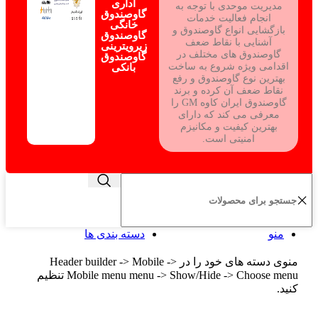
اداری
مدیریت موحدی با توجه به
گاوصندوق
انجام فعالیت خدمات
خانگی
بازگشایی انواع گاوصندوق و
گاوصندوق
آشنایی با نقاط ضعف
زیرویترینی
گاوصندوق های مختلف در
گاوصندوق
اقدامی ویژه شروع به ساخت
بانکی
بهترین نوع گاوصندوق و رفع
نقاط ضعف آن کرده و برند
گاوصندوق ایران کاوه GM را
معرفی می کند که دارای
بهترین کیفیت و مکانیزم
امنیتی است.
منو
دسته بندی ها
منوی دسته های خود را در Header builder -> Mobile ->
Mobile menu menu -> Show/Hide -> Choose menu تنظیم
کنید.