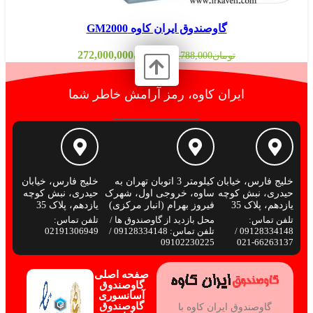
گاوصندوق ایران کاوه GM2000
تومان
272,000,000
تومان
293,788,000
ایران کاوه، رمز آرامش خاطر شما
خلیج فارس، خیابان
کیلومتر 3 اتوبان تهران به
خلیج فارس، خیابان
حیدری، نبش کوچه
ساوه، خروجی اول، شهرک
حیدری، نبش کوچه
یازدهم، پلاک 35
فیروز بهرام (انبار مرکزی)
یازدهم، پلاک 35
تلفن تماس:
محل بازدید از گاوصندوق ها /
تلفن تماس:
09128334148 /
تلفن تماس: 09128334148 /
02191306949
09102230225
66263137-021
صفحه اصلی
گاوصندوق
آسانسوری
گاوصندوق
گاوصندوق ایران کاوه با