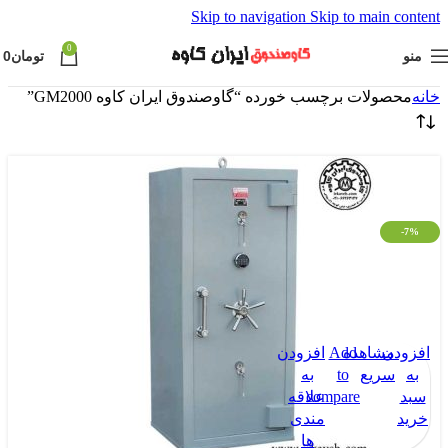
Skip to navigation
Skip to main content
0
منو
تومان
0
خانه
محصولات برچسب خورده “گاوصندوق ایران کاوه GM2000”
-7%
افزودن
مشاهده
Add
افزودن
به
سریع
to
به
سبد
compare
علاقه
خرید
مندی
ها