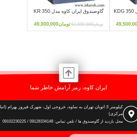
K
گاوصندوق ایران کاوه مدل 350 KR
49,500,0
تومان
49,000,000
تومان
51,000,000
ایران کاوه، رمز آرامش خاطر شما
کیلومتر 3 اتوبان تهران به ساوه، خروجی اول، شهرک فیروز بهرام (انبا
مرکزی)
محل بازدید از گاوصندوق ها / تلفن تماس: 09128334148 / 09102230225