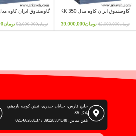
گاوصندوق ایران کاوه مدل 350 KK
گاوصندوق ایران کاوه مدل 350 DG
تومان
39,000,000
تومان
00
تومان
42,000,000
تومان
52,000,000
خلیج فارس، خیابان حیدری، نبش کوچه یازدهم،
پلاک 35
تلفن تماس: 09128334148 / 66263137-021