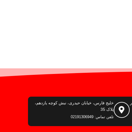
ر
خلیج فارس، خیابان حیدری، نبش کوچه یازدهم،
پلاک 35
تلفن تماس: 02191306949