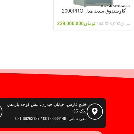
گاوصندوق سدید مدل 2000PRO
تومان
239,000,000
تومان
244,625,000
خلیج فارس، خیابان حیدری، نبش کوچه یازدهم،
پلاک 35
تلفن تماس: 09128334148 / 66263137-021