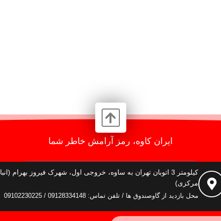
ایران کاوه، رمز آرامش خاطر شما
کیلومتر 3 اتوبان تهران به ساوه، خروجی اول، شهرک فیروز بهرام (انبا
مرکزی)
محل بازدید از گاوصندوق ها / تلفن تماس: 09128334148 / 09102230225