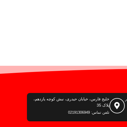
ر
خلیج فارس، خیابان حیدری، نبش کوچه یازدهم،
پلاک 35
تلفن تماس: 02191306949