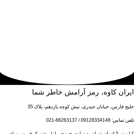
ایران کاوه، رمز آرامش خاطر شما
خلیج فارس، خیابان حیدری، نبش کوچه یازدهم، پلاک 35
تلفن تماس: 09128334148 / 66263137-021
کیلومتر 3 اتوبان تهران به ساوه، خروجی اول، شهرک فیروز بهرام