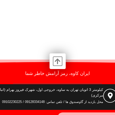
ایران کاوه، رمز آرامش خاطر شما
کیلومتر 3 اتوبان تهران به ساوه، خروجی اول، شهرک فیروز بهرام (انبا
مرکزی)
محل بازدید از گاوصندوق ها / تلفن تماس: 09128334148 / 09102230225