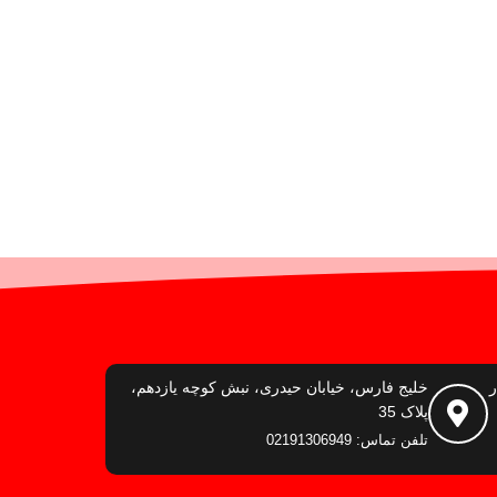
ر
خلیج فارس، خیابان حیدری، نبش کوچه یازدهم،
پلاک 35
تلفن تماس: 02191306949