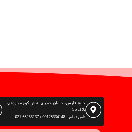
خلیج فارس، خیابان حیدری، نبش کوچه یازدهم،
پلاک 35
تلفن تماس: 09128334148 / 66263137-021