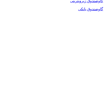
گاوصندوق زیرویترینی
گاوصندوق بانکی