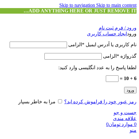
Skip to navigation
Skip to main content
ADD ANYTHING HERE OR JUST REMOVE IT…
ورود / فرم ثبت نام
ورود
ایجاد حساب کاربری
نام کاربری یا آدرس ایمیل
*
الزامی
گذرواژه
*
الزامی
لطفا پاسخ را به عدد انگلیسی وارد کنید:
6 + 10 =
ورود
رمز عبور خود را فراموش کرده اید؟
مرا به خاطر بسپار
جست و جو
علاقه مندی
0
موارد
تومان
0
منو