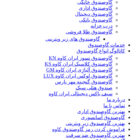
گاوصندوق خانگی
گاوصندوق اداری
گاوصندوق دیجیتال
گاوصندوق بانکی
درب خزانه
گاوصندوق طلا فروشی
گاوصندوق های زیر ویترینی
خدمات گاوصندوق
کاتالوگ انواع گاوصندوق
گاوصندوق نسوز ایران کاوه KN
گاوصندوق کلاسیک ایران کاوه KS
گاوصندوق آلیاژِی ایران کاوه GM
گاوصندوق لوکس ایران کاوه LUX
گاوصندوق گنجینه مهر پارس
صندوق هتلی سبک
سیف باکس دیجیتالی ایران کاوه
درباره ما
تماس با ما
بهترین گاوصندوق اداری
گاوصندوق آسانسوری
بهترین گاوصندوق زیر ویترینی
فراموش کردن رمز گاوصندوق کاوه
بهترین گاوصندوق ضد سرقت