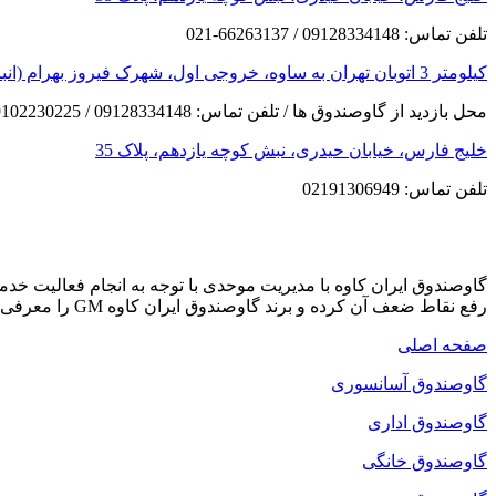
تلفن تماس: 09128334148 / 66263137-021
کیلومتر 3 اتوبان تهران به ساوه، خروجی اول، شهرک فیروز بهرام (انبار مرکزی)
محل بازدید از گاوصندوق ها / تلفن تماس: 09128334148 / 09102230225
خلیج فارس، خیابان حیدری، نبش کوچه یازدهم، پلاک 35
تلفن تماس: 02191306949
گاوصندوق ایران کاوه با مدیریت موحدی با توجه به انجام فعالیت خ
رفع نقاط ضعف آن کرده و برند گاوصندوق ایران کاوه GM را معرفی می کند که دارای بهترین کیفیت و مکانیزم امنیتی است.
صفحه اصلی
گاوصندوق آسانسوری
گاوصندوق اداری
گاوصندوق خانگی