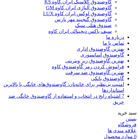
گاوصندوق کلاسیک ایران کاوه KS
گاوصندوق آلیاژِی ایران کاوه GM
گاوصندوق لوکس ایران کاوه LUX
گاوصندوق گنجینه مهر پارس
صندوق هتلی سبک
سیف باکس دیجیتالی ایران کاوه
درباره ما
تماس با ما
بهترین گاوصندوق اداری
گاوصندوق آسانسوری
بهترین گاوصندوق زیر ویترینی
فراموش کردن رمز گاوصندوق کاوه
بهترین گاوصندوق ضد سرقت
گاوصندوق بانکی
امنیت بی‌نظیر برای خانه‌تان: گاوصندوق‌های خانگی با بالاترین
استانداردها
7 اشتباه رایج در انتخاب و استفاده از گاوصندوق خانگی ضد
حریق
سبد خرید
بستن
فروشگاه
علاقه مندی ها
0
موارد
محصول