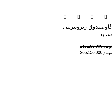
گاوصندوق زیرویترینی
سدید
تومان
215,150,000
تومان
205,150,000