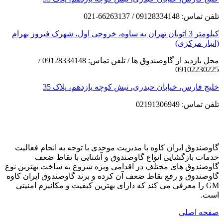
تلفن تماس: 09128334148 / 66263137-021
کیلومتر 3 اتوبان تهران به ساوه، خروجی اول، شهرک فیروز بهرام
(انبار مرکزی)
محل بازدید از گاوصندوق ها / تلفن تماس: 09128334148 /
09102230225
خلیج فارس، خیابان حیدری، نبش کوچه یازدهم، پلاک 35
تلفن تماس: 02191306949
گاوصندوق ایران کاوه با مدیریت موحدی با توجه به انجام فعالیت
خدمات بازگشایی انواع گاوصندوق و آشنایی با نقاط ضعف
گاوصندوق های مختلف در اقدامی ویژه شروع به ساخت بهترین نوع
گاوصندوق و رفع نقاط ضعف آن کرده و برند گاوصندوق ایران کاوه
GM را معرفی می کند که دارای بهترین کیفیت و مکانیزم امنیتی
است.
صفحه اصلی