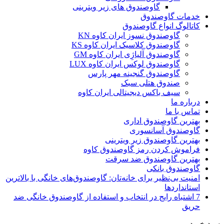
گاوصندوق های زیر ویترینی
خدمات گاوصندوق
کاتالوگ انواع گاوصندوق
گاوصندوق نسوز ایران کاوه KN
گاوصندوق کلاسیک ایران کاوه KS
گاوصندوق آلیاژِی ایران کاوه GM
گاوصندوق لوکس ایران کاوه LUX
گاوصندوق گنجینه مهر پارس
صندوق هتلی سبک
سیف باکس دیجیتالی ایران کاوه
درباره ما
تماس با ما
بهترین گاوصندوق اداری
گاوصندوق آسانسوری
بهترین گاوصندوق زیر ویترینی
فراموش کردن رمز گاوصندوق کاوه
بهترین گاوصندوق ضد سرقت
گاوصندوق بانکی
امنیت بی‌نظیر برای خانه‌تان: گاوصندوق‌های خانگی با بالاترین
استانداردها
7 اشتباه رایج در انتخاب و استفاده از گاوصندوق خانگی ضد
حریق
سبد خرید