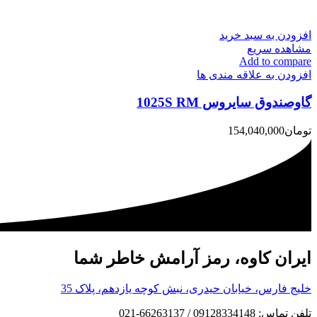
افزودن به سبد خرید
مشاهده سریع
Add to compare
افزودن به علاقه مندی ها
گاوصندوق سایروس 1025S RM
تومان
154,040,000
ایران کاوه، رمز آرامش خاطر شما
خلیج فارس، خیابان حیدری، نبش کوچه یازدهم، پلاک 35
تلفن تماس: 09128334148 / 66263137-021