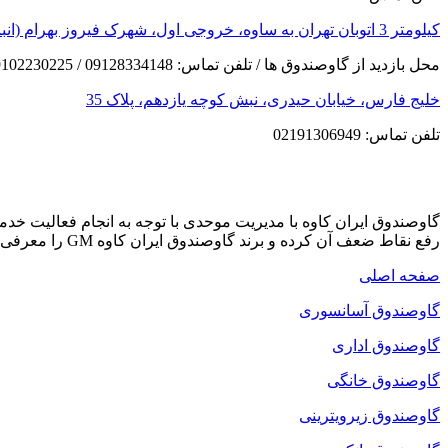
کیلومتر 3 اتوبان تهران به ساوه، خروجی اول، شهرک فیروز بهرام (انبار مرکزی)
محل بازدید از گاوصندوق ها / تلفن تماس: 09128334148 / 09102230225
خلیج فارس، خیابان حیدری، نبش کوچه یازدهم، پلاک 35
تلفن تماس: 02191306949
گاوصندوق ایران کاوه با مدیریت موحدی با توجه به انجام فعالیت خ
رفع نقاط ضعف آن کرده و برند گاوصندوق ایران کاوه GM را معرفی می کند که دارای بهترین کیفیت و مکانیزم امنیتی است.
صفحه اصلی
گاوصندوق آسانسوری
گاوصندوق اداری
گاوصندوق خانگی
گاوصندوق زیرویترینی