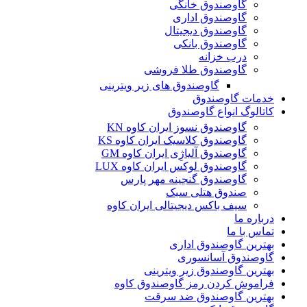
گاوصندوق خانگی
گاوصندوق اداری
گاوصندوق دیجیتال
گاوصندوق بانکی
درب خزانه
گاوصندوق طلا فروشی
گاوصندوق های زیر ویترینی
خدمات گاوصندوق
کاتالوگ انواع گاوصندوق
گاوصندوق نسوز ایران کاوه KN
گاوصندوق کلاسیک ایران کاوه KS
گاوصندوق آلیاژِی ایران کاوه GM
گاوصندوق لوکس ایران کاوه LUX
گاوصندوق گنجینه مهر پارس
صندوق هتلی سبک
سیف باکس دیجیتالی ایران کاوه
درباره ما
تماس با ما
بهترین گاوصندوق اداری
گاوصندوق آسانسوری
بهترین گاوصندوق زیر ویترینی
فراموش کردن رمز گاوصندوق کاوه
بهترین گاوصندوق ضد سرقت