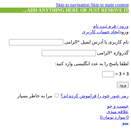
Skip to navigation
Skip to main content
ADD ANYTHING HERE OR JUST REMOVE IT…
ورود / فرم ثبت نام
ورود
ایجاد حساب کاربری
نام کاربری یا آدرس ایمیل
*
الزامی
گذرواژه
*
الزامی
لطفا پاسخ را به عدد انگلیسی وارد کنید:
3 × 3 =
ورود
رمز عبور خود را فراموش کرده اید؟
مرا به خاطر بسپار
جست و جو
علاقه مندی
0
موارد
تومان
0
منو