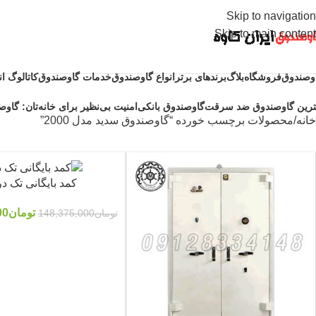
Skip to navigation
Skip to main content
وصندوق
فروشگاه
بلاگ
برندهای برتر
انواع گاوصندوق
خدمات گاوصندوق
کاتالوگ ا
ترین گاوصندوق ضد سرقت
گاوصندوق بانکی
امنیت بی‌نظیر برای خانه‌تان: گاوصن
خانه
محصولات برچسب خورده “گاوصندوق سدید مدل 2000”
کمد بایگانی تک د
تومان
00
تومان
148,375,000
-3%