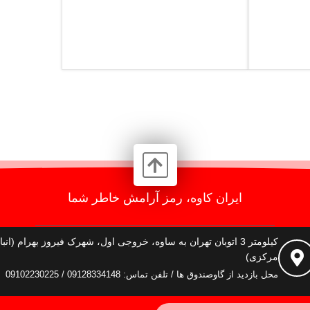
ایران کاوه، رمز آرامش خاطر شما
کیلومتر 3 اتوبان تهران به ساوه، خروجی اول، شهرک فیروز بهرام (انبا
مرکزی)
محل بازدید از گاوصندوق ها / تلفن تماس: 09128334148 / 09102230225