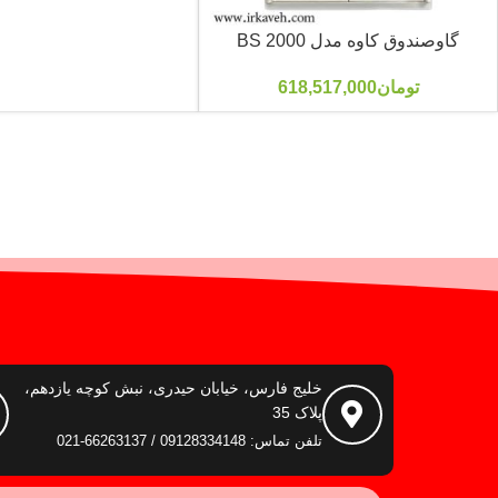
گاوصندوق کاوه مدل 2000 BS
تومان
618,517,000
خلیج فارس، خیابان حیدری، نبش کوچه یازدهم،
پلاک 35
تلفن تماس: 09128334148 / 66263137-021