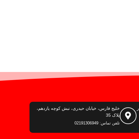
ر
خلیج فارس، خیابان حیدری، نبش کوچه یازدهم،
پلاک 35
تلفن تماس: 02191306949