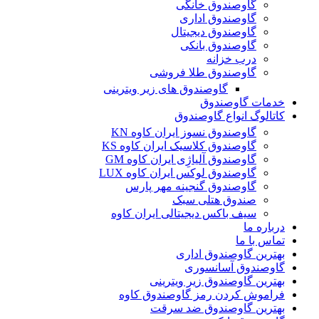
گاوصندوق خانگی
گاوصندوق اداری
گاوصندوق دیجیتال
گاوصندوق بانکی
درب خزانه
گاوصندوق طلا فروشی
گاوصندوق های زیر ویترینی
خدمات گاوصندوق
کاتالوگ انواع گاوصندوق
گاوصندوق نسوز ایران کاوه KN
گاوصندوق کلاسیک ایران کاوه KS
گاوصندوق آلیاژِی ایران کاوه GM
گاوصندوق لوکس ایران کاوه LUX
گاوصندوق گنجینه مهر پارس
صندوق هتلی سبک
سیف باکس دیجیتالی ایران کاوه
درباره ما
تماس با ما
بهترین گاوصندوق اداری
گاوصندوق آسانسوری
بهترین گاوصندوق زیر ویترینی
فراموش کردن رمز گاوصندوق کاوه
بهترین گاوصندوق ضد سرقت