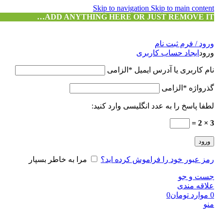
Skip to navigation
Skip to main content
ADD ANYTHING HERE OR JUST REMOVE IT…
ورود / فرم ثبت نام
ورود
ایجاد حساب کاربری
نام کاربری یا آدرس ایمیل
*
الزامی
گذرواژه
*
الزامی
لطفا پاسخ را به عدد انگلیسی وارد کنید:
3 × 2 =
ورود
رمز عبور خود را فراموش کرده اید؟
مرا به خاطر بسپار
جست و جو
علاقه مندی
0
موارد
تومان
0
منو