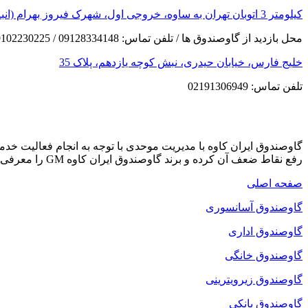
کیلومتر 3 اتوبان تهران به ساوه، خروجی اول، شهرک فیروز بهرام (انبار مرکزی)
محل بازدید از گاوصندوق ها / تلفن تماس: 09128334148 / 09102230225
خلیج فارس، خیابان حیدری، نبش کوچه یازدهم، پلاک 35
تلفن تماس: 02191306949
گاوصندوق ایران کاوه با مدیریت موحدی با توجه به انجام فعالیت خ
رفع نقاط ضعف آن کرده و برند گاوصندوق ایران کاوه GM را معرفی می کند که دارای بهترین کیفیت و مکانیزم امنیتی است.
صفحه اصلی
گاوصندوق آسانسوری
گاوصندوق اداری
گاوصندوق خانگی
گاوصندوق زیرویترینی
گاوصندوق بانکی