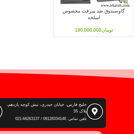
گاوصندوق ضد سرقت مخصوص
اسلحه
تومان
180,000,000
خلیج فارس، خیابان حیدری، نبش کوچه یازدهم،
پلاک 35
تلفن تماس: 09128334148 / 66263137-021