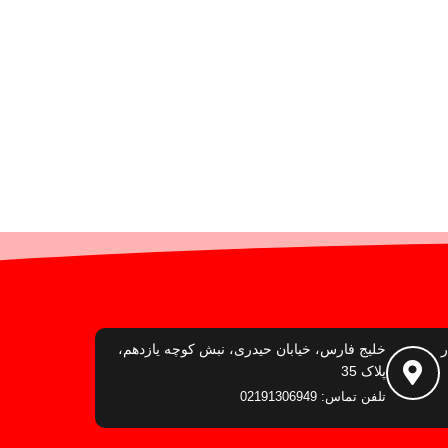
ر
خلیج فارس، خیابان حیدری، نبش کوچه یازدهم،
پلاک 35
تلفن تماس: 02191306949