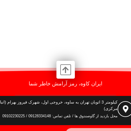
ایران کاوه، رمز آرامش خاطر شما
کیلومتر 3 اتوبان تهران به ساوه، خروجی اول، شهرک فیروز بهرام (انبا
مرکزی)
محل بازدید از گاوصندوق ها / تلفن تماس: 09128334148 / 09102230225