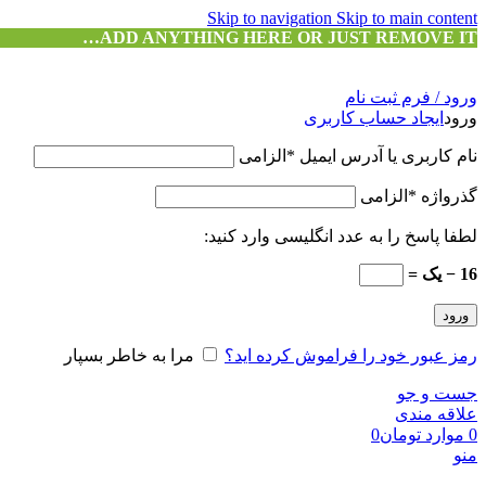
Skip to navigation
Skip to main content
ADD ANYTHING HERE OR JUST REMOVE IT…
ورود / فرم ثبت نام
ورود
ایجاد حساب کاربری
نام کاربری یا آدرس ایمیل
*
الزامی
گذرواژه
*
الزامی
لطفا پاسخ را به عدد انگلیسی وارد کنید:
16 − یک =
ورود
رمز عبور خود را فراموش کرده اید؟
مرا به خاطر بسپار
جست و جو
علاقه مندی
0
موارد
تومان
0
منو