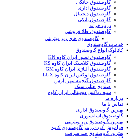
گاوصندوق خانگی
گاوصندوق اداری
گاوصندوق دیجیتال
گاوصندوق بانکی
درب خزانه
گاوصندوق طلا فروشی
گاوصندوق های زیر ویترینی
خدمات گاوصندوق
کاتالوگ انواع گاوصندوق
گاوصندوق نسوز ایران کاوه KN
گاوصندوق کلاسیک ایران کاوه KS
گاوصندوق آلیاژِی ایران کاوه GM
گاوصندوق لوکس ایران کاوه LUX
گاوصندوق گنجینه مهر پارس
صندوق هتلی سبک
سیف باکس دیجیتالی ایران کاوه
درباره ما
تماس با ما
بهترین گاوصندوق اداری
گاوصندوق آسانسوری
بهترین گاوصندوق زیر ویترینی
فراموش کردن رمز گاوصندوق کاوه
بهترین گاوصندوق ضد سرقت