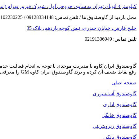
کیلومتر 3 اتوبان تهران به ساوه، خروجی اول، شهرک فیروز بهرام (انبار مرکزی)
محل بازدید از گاوصندوق ها / تلفن تماس: 09128334148 / 09102230225
خلیج فارس، خیابان حیدری، نبش کوچه یازدهم، پلاک 35
تلفن تماس: 02191306949
گاوصندوق ایران کاوه با مدیریت موحدی با توجه به انجام فعالیت خ
رفع نقاط ضعف آن کرده و برند گاوصندوق ایران کاوه GM را معرفی می کند که دارای بهترین کیفیت و مکانیزم امنیتی است.
صفحه اصلی
گاوصندوق آسانسوری
گاوصندوق اداری
گاوصندوق خانگی
گاوصندوق زیرویترینی
گاوصندوق بانکی