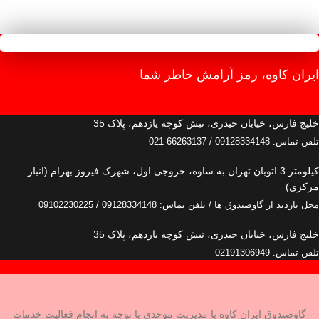
ایران کاوه، رمز آرامش خاطر شما
خلیج فارس، خیابان حیدری، نبش کوچه یازدهم، پلاک 35
تلفن تماس: 09128334148 / 66263137-021
کیلومتر 3 اتوبان تهران به ساوه، خروجی اول، شهرک فیروز بهرام (انبار
مرکزی)
محل بازدید از گاوصندوق ها / تلفن تماس: 09128334148 / 09102230225
خلیج فارس، خیابان حیدری، نبش کوچه یازدهم، پلاک 35
تلفن تماس: 02191306949
گاوصندوق ایران کاوه با مدیریت موحدی با توجه به انجام فعالیت خدمات