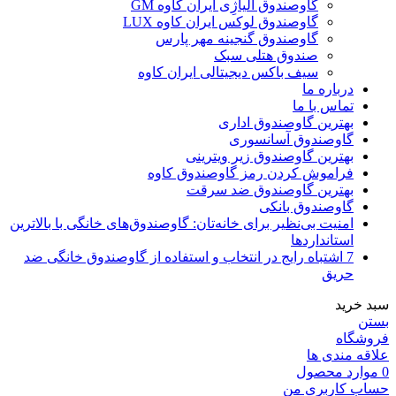
گاوصندوق آلیاژِی ایران کاوه GM
گاوصندوق لوکس ایران کاوه LUX
گاوصندوق گنجینه مهر پارس
صندوق هتلی سبک
سیف باکس دیجیتالی ایران کاوه
درباره ما
تماس با ما
بهترین گاوصندوق اداری
گاوصندوق آسانسوری
بهترین گاوصندوق زیر ویترینی
فراموش کردن رمز گاوصندوق کاوه
بهترین گاوصندوق ضد سرقت
گاوصندوق بانکی
امنیت بی‌نظیر برای خانه‌تان: گاوصندوق‌های خانگی با بالاترین
استانداردها
7 اشتباه رایج در انتخاب و استفاده از گاوصندوق خانگی ضد
حریق
سبد خرید
بستن
فروشگاه
علاقه مندی ها
0
موارد
محصول
حساب کاربری من