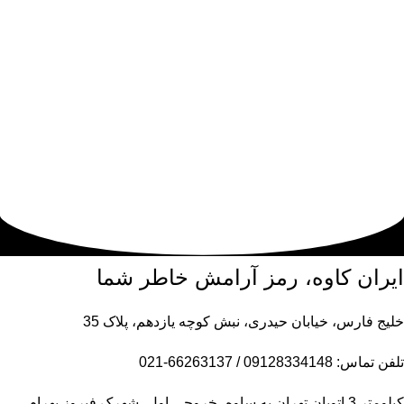
ایران کاوه، رمز آرامش خاطر شما
خلیج فارس، خیابان حیدری، نبش کوچه یازدهم، پلاک 35
تلفن تماس: 09128334148 / 66263137-021
کیلومتر 3 اتوبان تهران به ساوه، خروجی اول، شهرک فیروز بهرام