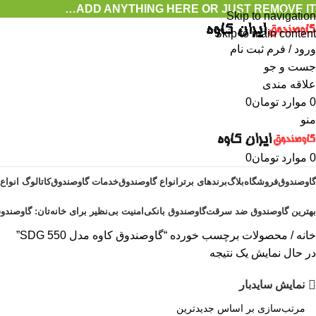
ADD ANYTHING HERE OR JUST REMOVE IT…
Skip to navigation
Skip to main content
ورود / فرم ثبت نام
جست و جو
علاقه مندی
0
موارد
تومان
0
منو
0
موارد
تومان
0
گاوصندوق
فروشگاه
بلاگ
برندهای برتر
انواع گاوصندوق
خدمات گاوصندوق
کاتالوگ انواع
بهترین گاوصندوق ضد سرقت
گاوصندوق بانکی
امنیت بی‌نظیر برای خانه‌تان: گاوصندوق
خانه
محصولات برچسب خورده “گاوصندوق کاوه مدل 550 SDG”
در حال نمایش یک نتیجه
نمایش سایدبار