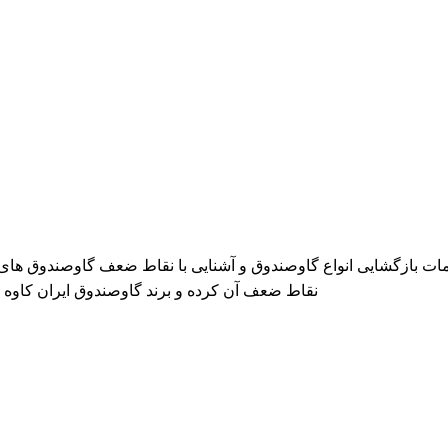
خدمات بازگشایی انواع گاوصندوق و آشنایی با نقاط ضعف گاوصندوق ها
نقاط ضعف آن کرده و برند گاوصندوق ایران کاوه GM را معرفی می کند که دارای بهترین کیفیت و مکانیزم امنیتی است.