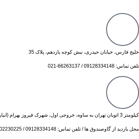
خلیج فارس، خیابان حیدری، نبش کوچه یازدهم، پلاک 35
تلفن تماس: 09128334148 / 66263137-021
کیلومتر 3 اتوبان تهران به ساوه، خروجی اول، شهرک فیروز بهرام (انبار مرکزی)
محل بازدید از گاوصندوق ها / تلفن تماس: 09128334148 / 09102230225