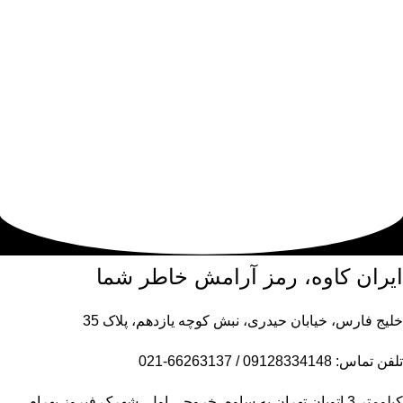
ایران کاوه، رمز آرامش خاطر شما
خلیج فارس، خیابان حیدری، نبش کوچه یازدهم، پلاک 35
تلفن تماس: 09128334148 / 66263137-021
کیلومتر 3 اتوبان تهران به ساوه، خروجی اول، شهرک فیروز بهرام