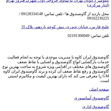
کیلومتر 3 اتوبان تهران به ساوه، خروجی اول، شهرک فیروز بهرام
(انبار مرکزی)
محل بازدید از گاوصندوق ها / تلفن تماس: 09128334148 /
09102230225
خلیج فارس، خیابان حیدری، نبش کوچه یازدهم، پلاک 35
تلفن تماس: 02191306949
گاوصندوق ایران کاوه با مدیریت موحدی با توجه به انجام فعالیت
خدمات بازگشایی انواع گاوصندوق و آشنایی با نقاط ضعف
گاوصندوق های مختلف در اقدامی ویژه شروع به ساخت بهترین نوع
گاوصندوق و رفع نقاط ضعف آن کرده و برند گاوصندوق ایران کاوه
GM را معرفی می کند که دارای بهترین کیفیت و مکانیزم امنیتی
است.
صفحه اصلی
گاوصندوق آسانسوری
گاوصندوق اداری