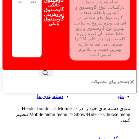
گاوصندوق
انجام فعالیت خدمات
خانگی
بازگشایی انواع گاوصندوق و
گاوصندوق
آشنایی با نقاط ضعف
زیرویترینی
گاوصندوق های مختلف در
گاوصندوق
اقدامی ویژه شروع به ساخت
بانکی
بهترین نوع گاوصندوق و رفع
نقاط ضعف آن کرده و برند
گاوصندوق ایران کاوه GM را
معرفی می کند که دارای
بهترین کیفیت و مکانیزم
امنیتی است.
منو
دسته بندی ها
منوی دسته های خود را در Header builder -> Mobile ->
Mobile menu menu -> Show/Hide -> Choose menu تنظیم
کنید.
گاوصندوق