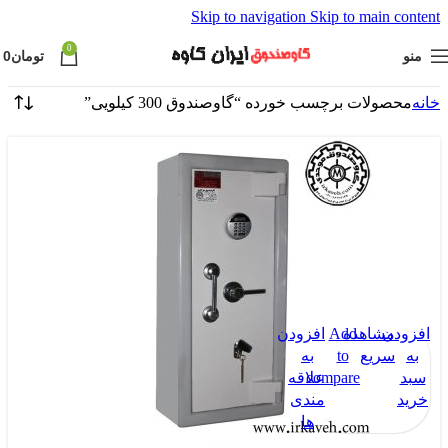
Skip to navigation
Skip to main content
0
منو
تومان
0
خانه
محصولات برچسب خورده “گاوصندوق 300 کیلویی”
افزودن
مشاهده
Add
افزودن
به
سریع
to
به
سبد
compare
علاقه
خرید
مندی
ها