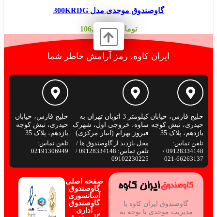
گاوصندوق موحدی مدل 300KRDG
تومان
106,000,000
ایران کاوه، رمز آرامش خاطر شما
خلیج فارس، خیابان
کیلومتر 3 اتوبان تهران به
خلیج فارس، خیابان
حیدری، نبش کوچه
ساوه، خروجی اول، شهرک
حیدری، نبش کوچه
یازدهم، پلاک 35
فیروز بهرام (انبار مرکزی)
یازدهم، پلاک 35
تلفن تماس:
محل بازدید از گاوصندوق ها /
تلفن تماس:
09128334148 /
تلفن تماس: 09128334148 /
02191306949
09102230225
66263137-021
صفحه اصلی
گاوصندوق
آسانسوری
گاوصندوق
گاوصندوق ایران کاوه با
اداری
مدیریت موحدی با توجه به