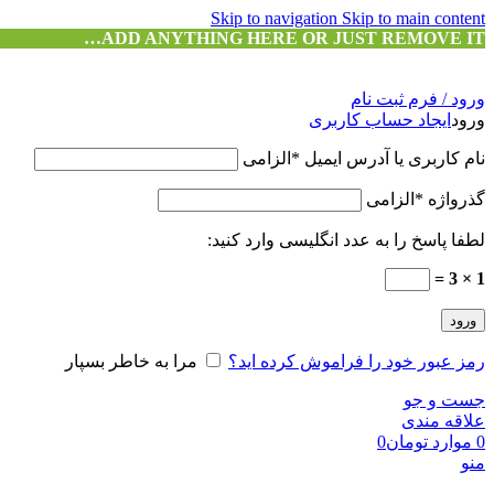
Skip to navigation
Skip to main content
ADD ANYTHING HERE OR JUST REMOVE IT…
ورود / فرم ثبت نام
ورود
ایجاد حساب کاربری
نام کاربری یا آدرس ایمیل
*
الزامی
گذرواژه
*
الزامی
لطفا پاسخ را به عدد انگلیسی وارد کنید:
1 × 3 =
ورود
رمز عبور خود را فراموش کرده اید؟
مرا به خاطر بسپار
جست و جو
علاقه مندی
0
موارد
تومان
0
منو