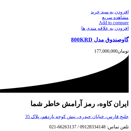
افزودن به سبد خرید
مشاهده سریع
Add to compare
افزودن به علاقه مندی ها
گاوصندوق مدل 800KRD
تومان
177,000,000
ایران کاوه، رمز آرامش خاطر شما
خلیج فارس، خیابان حیدری، نبش کوچه یازدهم، پلاک 35
تلفن تماس: 09128334148 / 66263137-021