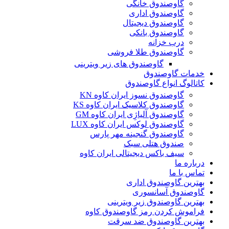
گاوصندوق خانگی
گاوصندوق اداری
گاوصندوق دیجیتال
گاوصندوق بانکی
درب خزانه
گاوصندوق طلا فروشی
گاوصندوق های زیر ویترینی
خدمات گاوصندوق
کاتالوگ انواع گاوصندوق
گاوصندوق نسوز ایران کاوه KN
گاوصندوق کلاسیک ایران کاوه KS
گاوصندوق آلیاژِی ایران کاوه GM
گاوصندوق لوکس ایران کاوه LUX
گاوصندوق گنجینه مهر پارس
صندوق هتلی سبک
سیف باکس دیجیتالی ایران کاوه
درباره ما
تماس با ما
بهترین گاوصندوق اداری
گاوصندوق آسانسوری
بهترین گاوصندوق زیر ویترینی
فراموش کردن رمز گاوصندوق کاوه
بهترین گاوصندوق ضد سرقت