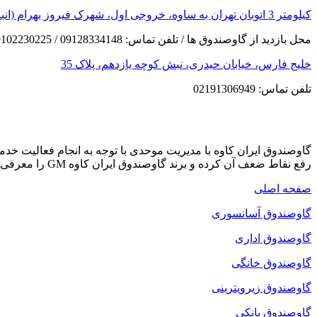
کیلومتر 3 اتوبان تهران به ساوه، خروجی اول، شهرک فیروز بهرام (انبار مرکزی)
محل بازدید از گاوصندوق ها / تلفن تماس: 09128334148 / 09102230225
خلیج فارس، خیابان حیدری، نبش کوچه یازدهم، پلاک 35
تلفن تماس: 02191306949
گاوصندوق ایران کاوه با مدیریت موحدی با توجه به انجام فعالیت خ
رفع نقاط ضعف آن کرده و برند گاوصندوق ایران کاوه GM را معرفی می کند که دارای بهترین کیفیت و مکانیزم امنیتی است.
صفحه اصلی
گاوصندوق آسانسوری
گاوصندوق اداری
گاوصندوق خانگی
گاوصندوق زیرویترینی
گاوصندوق بانکی