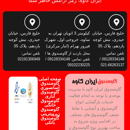
ایران کاوه، رمز آرامش خاطر شما
خلیج فارس، خیابان
کیلومتر 3 اتوبان تهران به
خلیج فارس، خیابان
حیدری، نبش کوچه
ساوه، خروجی اول، شهرک
حیدری، نبش کوچه
یازدهم، پلاک 35
فیروز بهرام (انبار مرکزی)
یازدهم، پلاک 35
تلفن تماس:
محل بازدید از گاوصندوق ها /
تلفن تماس:
09128334148 /
تلفن تماس: 09128334148 /
02191306949
09102230225
66263137-021
صفحه اصلی
گاوصندوق
آسانسوری
گاوصندوق ایران کاوه با مدیریت
گاوصندوق
موحدی با توجه به انجام فعالیت
اداری
گاوصندوق
خدمات بازگشایی انواع
خانگی
گاوصندوق و آشنایی با نقاط
گاوصندوق
زیرویترینی
ضعف گاوصندوق های مختلف
گاوصندوق
در اقدامی ویژه شروع به
بانکی
ساخت بهترین نوع گاوصندوق و