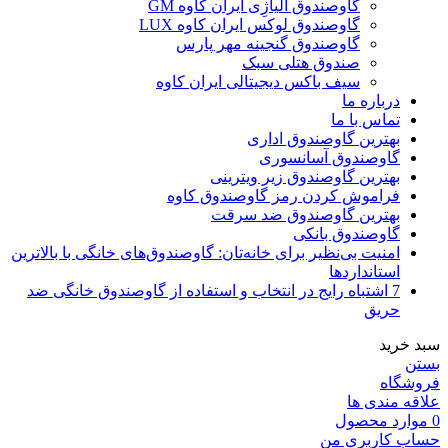
گاوصندوق آلیاژِی ایران کاوه GM
گاوصندوق لوکس ایران کاوه LUX
گاوصندوق گنجینه مهر پارس
صندوق هتلی سبک
سیف باکس دیجیتالی ایران کاوه
درباره ما
تماس با ما
بهترین گاوصندوق اداری
گاوصندوق آسانسوری
بهترین گاوصندوق زیر ویترینی
فراموش کردن رمز گاوصندوق کاوه
بهترین گاوصندوق ضد سرقت
گاوصندوق بانکی
امنیت بی‌نظیر برای خانه‌تان: گاوصندوق‌های خانگی با بالاترین
استانداردها
7 اشتباه رایج در انتخاب و استفاده از گاوصندوق خانگی ضد
حریق
سبد خرید
بستن
فروشگاه
علاقه مندی ها
0
موارد
محصول
حساب کاربری من