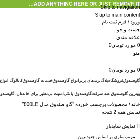
ADD ANYTHING HERE OR JUST REMOVE IT…
Skip to navigation
Skip to main content
ورود / فرم ثبت نام
جست و جو
علاقه مندی
0
موارد
تومان
0
منو
0
موارد
تومان
0
گاوصندوق
فروشگاه
بلاگ
برندهای برتر
انواع گاوصندوق
خدمات گاوصندوق
کاتالوگ انواع
بهترین گاوصندوق ضد سرقت
گاوصندوق بانکی
امنیت بی‌نظیر برای خانه‌تان: گاوصندوق
خانه
محصولات برچسب خورده “گاو صندوق مدل 800LE”
نمایش همه 2 نتیجه
نمایش سایدبار