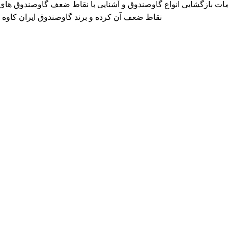
خدمات بازگشایی انواع گاوصندوق و آشنایی با نقاط ضعف گاوصندوق ها
نقاط ضعف آن کرده و برند گاوصندوق ایران کاوه GM را معرفی می کند که دارای بهترین کیفیت و مکانیزم امنیتی است.