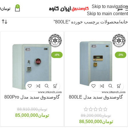
Skip to navigation
0
منو
تومان
0
Skip to main content
خانه
محصولات برچسب خورده “800LE”
-4%
-3%
گاوصندوق سدید مدل 800LE
گاوصندوق سدید مدل 800Pro
تومان
88,910,000
تومان
85,000,000
تومان
89,200,000
تومان
86,500,000