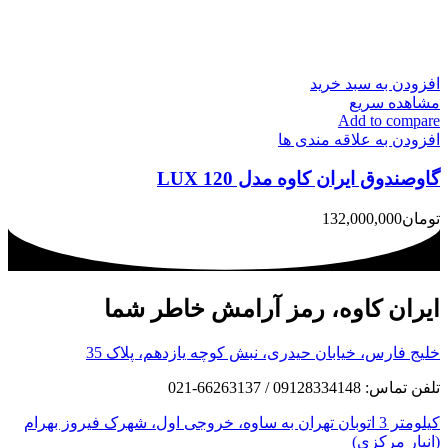
افزودن به سبد خرید
مشاهده سریع
Add to compare
افزودن به علاقه مندی ها
گاوصندوق ایران کاوه مدل 120 LUX
تومان
132,000,000
ایران کاوه، رمز آرامش خاطر شما
خلیج فارس، خیابان حیدری، نبش کوچه یازدهم، پلاک 35
تلفن تماس: 09128334148 / 66263137-021
کیلومتر 3 اتوبان تهران به ساوه، خروجی اول، شهرک فیروز بهرام
(انبار مرکزی)