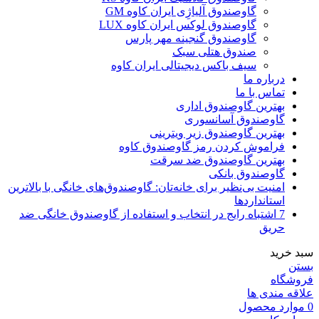
گاوصندوق آلیاژِی ایران کاوه GM
گاوصندوق لوکس ایران کاوه LUX
گاوصندوق گنجینه مهر پارس
صندوق هتلی سبک
سیف باکس دیجیتالی ایران کاوه
درباره ما
تماس با ما
بهترین گاوصندوق اداری
گاوصندوق آسانسوری
بهترین گاوصندوق زیر ویترینی
فراموش کردن رمز گاوصندوق کاوه
بهترین گاوصندوق ضد سرقت
گاوصندوق بانکی
امنیت بی‌نظیر برای خانه‌تان: گاوصندوق‌های خانگی با بالاترین
استانداردها
7 اشتباه رایج در انتخاب و استفاده از گاوصندوق خانگی ضد
حریق
سبد خرید
بستن
فروشگاه
علاقه مندی ها
0
موارد
محصول